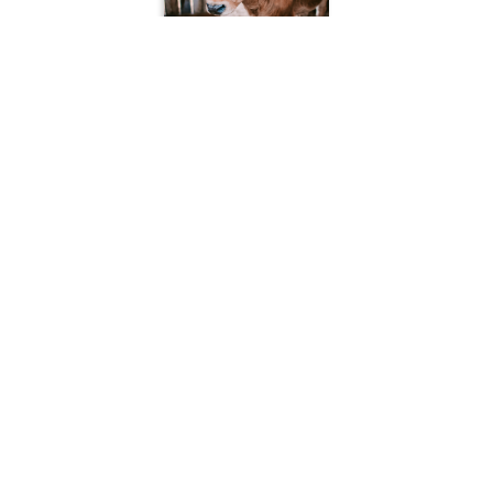
Como ter sucesso na criação de
bezerras leiteiras
sex., jul. 17, 2020 @ 03:41 PM
Notícias
LER ARTIGO
1
2